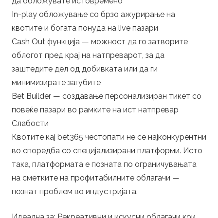
да обложувате истовремено
In-play обложување со брзо ажурирање на
квотите и богата понуда на live пазари
Cash Out функција — можност да го затворите
облогот пред крај на натпреварот, за да
заштедите дел од добивката или да ги
минимизирате загубите
Bet Builder — создавање персонализиран тикет со
повеќе пазари во рамките на ист натпревар
Слабости
Квотите кај bet365 честопати не се најконкурентни
во споредба со специјализирани платформи. Исто
така, платформата е позната по ограничувањата
на сметките на профитабилните облагачи —
познат проблем во индустријата.
Идеална за: Рекреативни и искусни облагачи кои