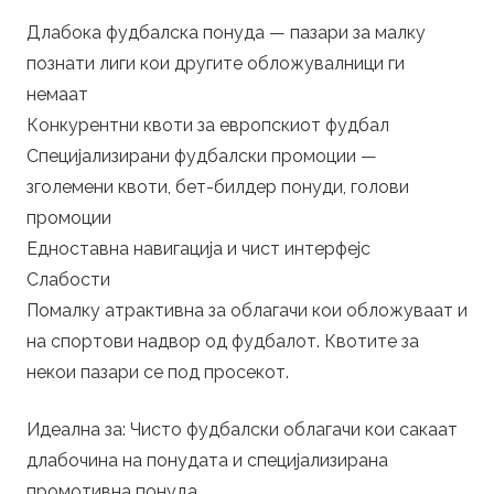
Длабока фудбалска понуда — пазари за малку
познати лиги кои другите обложувалници ги
немаат
Конкурентни квоти за европскиот фудбал
Специјализирани фудбалски промоции —
зголемени квоти, бет-билдер понуди, голови
промоции
Едноставна навигација и чист интерфејс
Слабости
Помалку атрактивна за облагачи кои обложуваат и
на спортови надвор од фудбалот. Квотите за
некои пазари се под просекот.
Идеална за: Чисто фудбалски облагачи кои сакаат
длабочина на понудата и специјализирана
промотивна понуда.