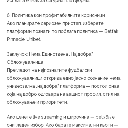
исплата е знак за сигурна платформа.
6. Политика кон профитабилните корисници
Ако планирате сериозен пристап, изберете
платформи познати по поблага политика — Betfair,
Pinnacle, Unibet.
Заклучок: Нема Единствена „Најдобра”
Обложувалница
Прегледот на најпознатите фудбалски
обложувалници открива едно јасно сознание: нема
универзална „најдобра” платформа — постои онаа
која најдобро одговара на вашиот профил, стил на
обложување и приоритети.
Ако ценете live streaming и широчина — bet365 е
очигледен избор. Ако барате максимални квоти —