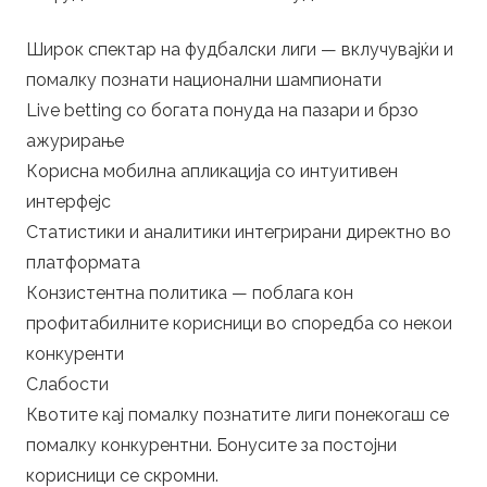
Широк спектар на фудбалски лиги — вклучувајќи и
помалку познати национални шампионати
Live betting со богата понуда на пазари и брзо
ажурирање
Корисна мобилна апликација со интуитивен
интерфејс
Статистики и аналитики интегрирани директно во
платформата
Конзистентна политика — поблага кон
профитабилните корисници во споредба со некои
конкуренти
Слабости
Квотите кај помалку познатите лиги понекогаш се
помалку конкурентни. Бонусите за постојни
корисници се скромни.