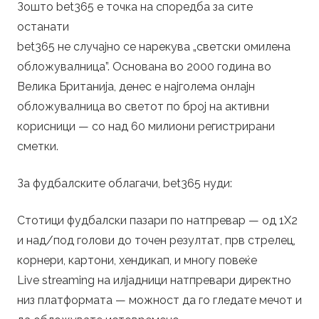
i
Зошто bet365 е точка на споредба за сите
останати
n
bet365 не случајно се нарекува „светски омилена
g
обложувалница”. Основана во 2000 година во
Велика Британија, денес е најголема онлајн
обложувалница во светот по број на активни
корисници — со над 60 милиони регистрирани
сметки.
За фудбалските облагачи, bet365 нуди:
Стотици фудбалски пазари по натпревар — од 1X2
и над/под голови до точен резултат, прв стрелец,
корнери, картони, хендикап, и многу повеќе
Live streaming на илјадници натпревари директно
низ платформата — можност да го гледате мечот и