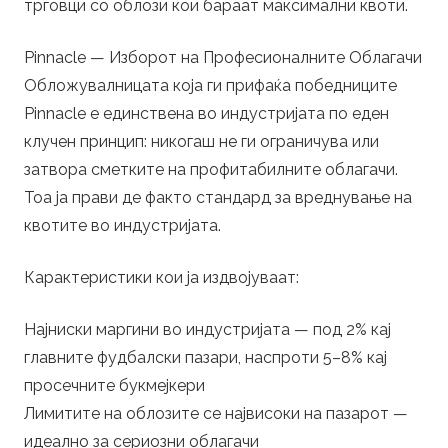
трговци со облози кои бараат максимални квоти.
Pinnacle — Изборот на Професионалните Облагачи
Обложувалницата која ги прифаќа победниците
Pinnacle е единствена во индустријата по еден
клучен принцип: никогаш не ги ограничува или
затвора сметките на профитабилните облагачи.
Тоа ја прави де факто стандард за вреднување на
квотите во индустријата.
Карактеристики кои ја издвојуваат:
Најниски маргини во индустријата — под 2% кај
главните фудбалски пазари, наспроти 5–8% кај
просечните букмејкери
Лимитите на облозите се највисоки на пазарот —
идеално за сериозни облагачи