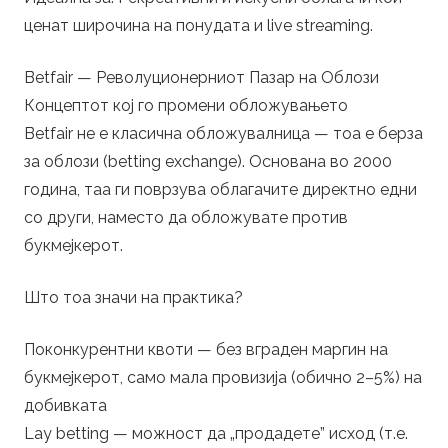
ценат широчина на понудата и live streaming.
Betfair — Револуционерниот Пазар на Облози
Концептот кој го промени обложувањето
Betfair не е класична обложувалница — тоа е берза
за облози (betting exchange). Основана во 2000
година, таа ги поврзува облагачите директно едни
со други, наместо да обложувате против
букмејкерот.
Што тоа значи на практика?
Поконкурентни квоти — без вграден маргин на
букмејкерот, само мала провизија (обично 2–5%) на
добивката
Lay betting — можност да „продадете” исход (т.е.