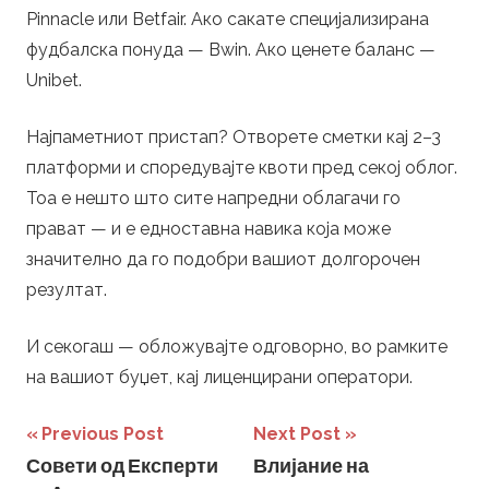
Pinnacle или Betfair. Ако сакате специјализирана
фудбалска понуда — Bwin. Ако ценете баланс —
Unibet.
Најпаметниот пристап? Отворете сметки кај 2–3
платформи и споредувајте квоти пред секој облог.
Тоа е нешто што сите напредни облагачи го
прават — и е едноставна навика која може
значително да го подобри вашиот долгорочен
резултат.
И секогаш — обложувајте одговорно, во рамките
на вашиот буџет, кај лиценцирани оператори.
Post
Previous Post
Next Post
Совети од Експерти
Влијание на
navigation