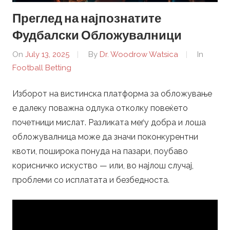
Преглед на најпознатите
r
Фудбалски Обложувалници
.
On
July 13, 2025
By
Dr. Woodrow Watsica
In
Football Betting
m
Изборот на вистинска платформа за обложување
k
е далеку поважна одлука отколку повеќето
–
почетници мислат. Разликата меѓу добра и лоша
обложувалница може да значи поконкурентни
F
квоти, поширока понуда на пазари, поубаво
корисничко искуство — или, во најлош случај,
o
проблеми со исплатата и безбедноста.
o
t