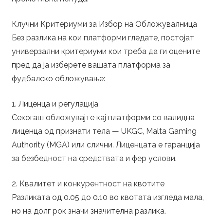
Клучни Критериуми за Избор на Обложувалница
Без разлика на кои платформи гледате, постојат
универзални критериуми кои треба да ги оцените
пред да ја изберете вашата платформа за
фудбалско обложување:
1. Лиценца и регулација
Секогаш обложувајте кај платформи со валидна
лиценца од признати тела — UKGC, Malta Gaming
Authority (MGA) или слични. Лиценцата е гаранција
за безбедност на средствата и фер услови.
2. Квалитет и конкурентност на квотите
Разликата од 0.05 до 0.10 во квотата изгледа мала,
но на долг рок значи значителна разлика.