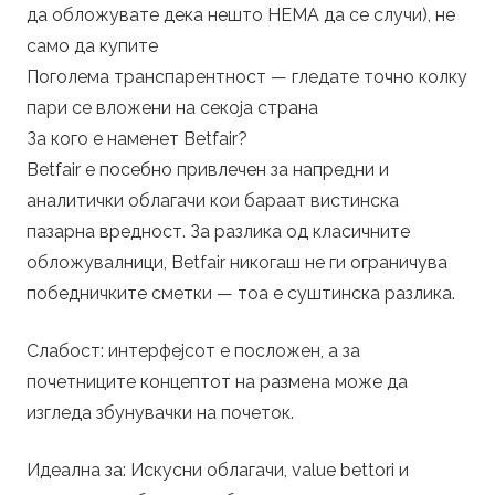
да обложувате дека нешто НЕМА да се случи), не
само да купите
Поголема транспарентност — гледате точно колку
пари се вложени на секоја страна
За кого е наменет Betfair?
Betfair е посебно привлечен за напредни и
аналитички облагачи кои бараат вистинска
пазарна вредност. За разлика од класичните
обложувалници, Betfair никогаш не ги ограничува
победничките сметки — тоа е суштинска разлика.
Слабост: интерфејсот е посложен, а за
почетниците концептот на размена може да
изгледа збунувачки на почеток.
Идеална за: Искусни облагачи, value bettori и