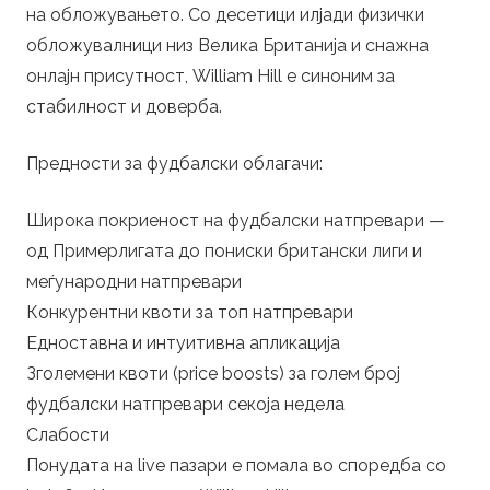
на обложувањето. Со десетици илјади физички
обложувалници низ Велика Британија и снажна
онлајн присутност, William Hill е синоним за
стабилност и доверба.
Предности за фудбалски облагачи:
Широка покриеност на фудбалски натпревари —
од Примерлигата до пониски британски лиги и
меѓународни натпревари
Конкурентни квоти за топ натпревари
Едноставна и интуитивна апликација
Зголемени квоти (price boosts) за голем број
фудбалски натпревари секоја недела
Слабости
Понудата на live пазари е помала во споредба со