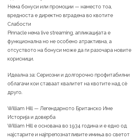
Нема бонуси или промоции — наместо тоа,
вредноста е директно вградена во квотите
Слабости
Pinnacle нема live streaming, апликацијата е
функционална но не особено атрактивна, а
отсуството на бонуси може да ги разочара новите
корисници.
Идеална за: Сериозни и долгорочно профитабилни
облагачи кои ставаат квалитет на квотите над сè
друго.
William Hill — Легендарното Британско Име
Историја и доверба
William Hill е основана во 1934 година и е едно од
најстарите и најпрепознатливите имиња во светот