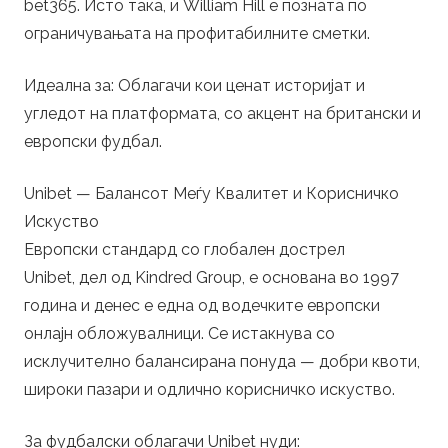
bet365. Исто така, и William Hill е позната по
ограничувањата на профитабилните сметки.
Идеална за: Облагачи кои ценат историјат и
угледот на платформата, со акцент на британски и
европски фудбал.
Unibet — Балансот Меѓу Квалитет и Корисничко
Искуство
Европски стандард со глобален дострел
Unibet, дел од Kindred Group, е основана во 1997
година и денес е една од водечките европски
онлајн обложувалници. Се истакнува со
исклучително балансирана понуда — добри квоти,
широки пазари и одлично корисничко искуство.
За фудбалски облагачи Unibet нуди: