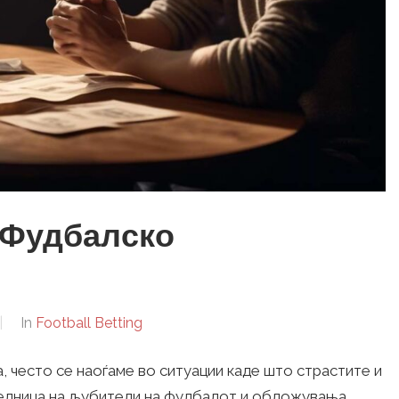
 Фудбалско
In
Football Betting
 често се наоѓаме во ситуации каде што страстите и
аедница на љубители на фудбалот и обложувања,