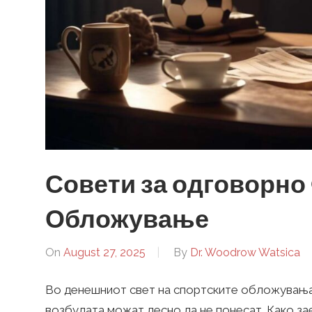
Совети за одговорно
Обложување
On
August 27, 2025
By
Dr. Woodrow Watsica
Во денешниот свет на спортските обложувања,
возбудата можат лесно да не понесат. Како з