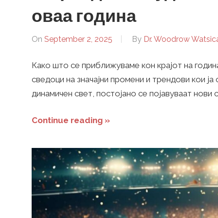
k
оваа година
–
On
September 2, 2025
By
Dr. Woodrow Watsic
Како што се приближуваме кон крајот на год
F
сведоци на значајни промени и трендови кои ја
динамичен свет, постојано се појавуваат нови с
o
Continue reading »
o
t
b