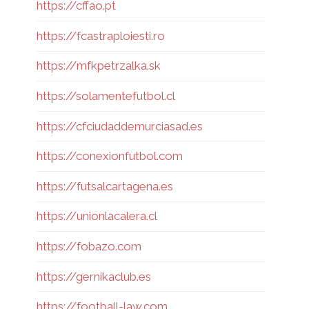
https://cffao.pt
https://fcastraploiesti.ro
https://mfkpetrzalka.sk
https://solamentefutbol.cl
https://cfciudaddemurciasad.es
https://conexionfutbol.com
https://futsalcartagena.es
https://unionlacalera.cl
https://fobazo.com
https://gernikaclub.es
https://football-law.com