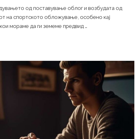
удувањето од поставување облог и возбудата од
тот на спортското обложување, особено кај
кои мораме да ги земеме предвид …