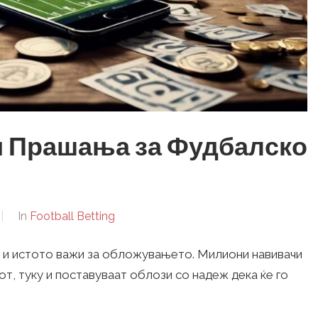
и Прашања за Фудбалско
In
Football Betting
 и истото важи за обложувањето. Милиони навивачи
от, туку и поставуваат облози со надеж дека ќе го