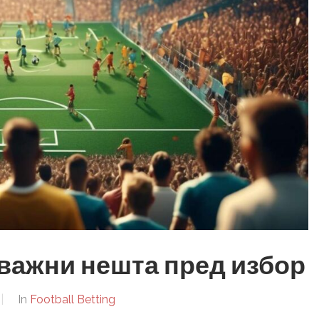
 важни нешта пред избор
In
Football Betting