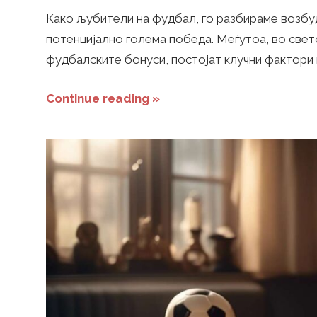
Како љубители на фудбал, го разбираме возб
i
потенцијално голема победа. Меѓутоа, во све
фудбалските бонуси, постојат клучни фактори 
n
Continue reading »
g