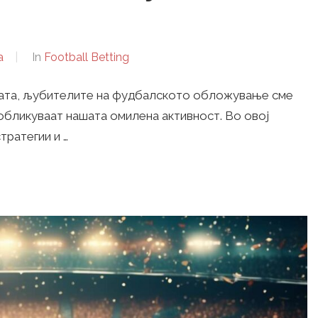
a
In
Football Betting
ината, љубителите на фудбалското обложување сме
 обликуваат нашата омилена активност. Во овој
тратегии и …