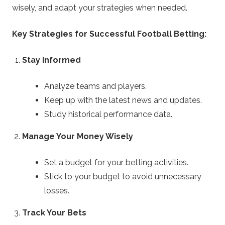
wisely, and adapt your strategies when needed.
Key Strategies for Successful Football Betting:
Stay Informed
Analyze teams and players.
Keep up with the latest news and updates.
Study historical performance data.
Manage Your Money Wisely
Set a budget for your betting activities.
Stick to your budget to avoid unnecessary
losses.
Track Your Bets