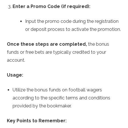
Enter a Promo Code (if required):
Input the promo code during the registration
or deposit process to activate the promotion.
Once these steps are completed,
the bonus
funds or free bets are typically credited to your
account.
Usage:
Utilize the bonus funds on football wagers
according to the specific terms and conditions
provided by the bookmaker.
Key Points to Remember: