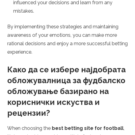
influenced your decisions and learn from any
mistakes.
By implementing these strategies and maintaining
awareness of your emotions, you can make more
rational decisions and enjoy a more successful betting
experience.
Како да се избере најдобрата
обложувалница за фудбалско
обложување базирано на
кориснички искуства и
рецензии?
When choosing the
best betting site for football
,