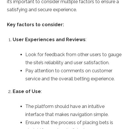
it’s important to consider multiple factors to ensure a
satisfying and secure experience.
Key factors to consider:
User Experiences and Reviews
:
Look for feedback from other users to gauge
the site’s reliability and user satisfaction.
Pay attention to comments on customer
service and the overall betting experience.
Ease of Use
:
The platform should have an intuitive
interface that makes navigation simple.
Ensure that the process of placing bets is