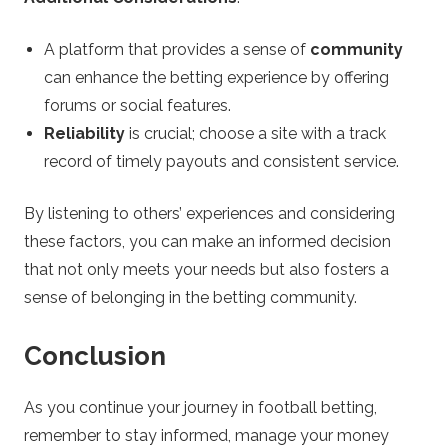
A platform that provides a sense of
community
can enhance the betting experience by offering
forums or social features.
Reliability
is crucial; choose a site with a track
record of timely payouts and consistent service.
By listening to others’ experiences and considering
these factors, you can make an informed decision
that not only meets your needs but also fosters a
sense of belonging in the betting community.
Conclusion
As you continue your journey in football betting,
remember to stay informed, manage your money