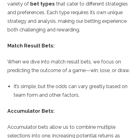
variety of
bet types
that cater to different strategies
and preferences. Each type requires its own unique
strategy and analysis, making our betting experience
both challenging and rewarding.
Match Result Bets:
When we dive into match result bets, we focus on
predicting the outcome of a game—win, lose, or draw.
It’s simple, but the odds can vary greatly based on
team form and other factors.
Accumulator Bets:
Accumulator bets allow us to combine multiple
selections into one, increasing potential returns as