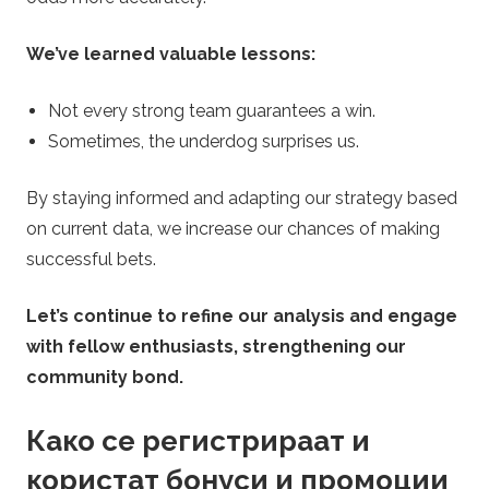
We’ve learned valuable lessons:
Not every strong team guarantees a win.
Sometimes, the underdog surprises us.
By staying informed and adapting our strategy based
on current data, we increase our chances of making
successful bets.
Let’s continue to refine our analysis and engage
with fellow enthusiasts, strengthening our
community bond.
Како се регистрираат и
користат бонуси и промоции