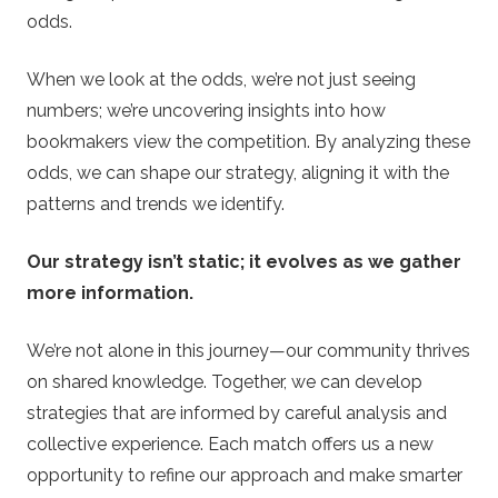
odds.
When we look at the odds, we’re not just seeing
numbers; we’re uncovering insights into how
bookmakers view the competition. By analyzing these
odds, we can shape our strategy, aligning it with the
patterns and trends we identify.
Our strategy isn’t static; it evolves as we gather
more information.
We’re not alone in this journey—our community thrives
on shared knowledge. Together, we can develop
strategies that are informed by careful analysis and
collective experience. Each match offers us a new
opportunity to refine our approach and make smarter