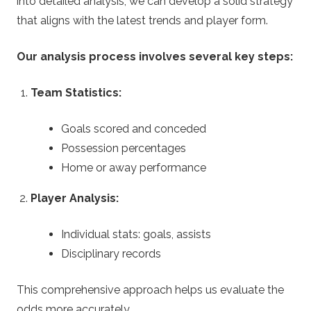
into detailed analysis, we can develop a solid strategy
that aligns with the latest trends and player form.
Our analysis process involves several key steps:
Team Statistics:
Goals scored and conceded
Possession percentages
Home or away performance
Player Analysis:
Individual stats: goals, assists
Disciplinary records
This comprehensive approach helps us evaluate the
odds more accurately.