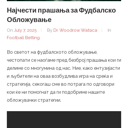
Најчести прашања за Фудбалско
r
Обложување
.
On
July 7, 2025
By
Dr. Woodrow Watsica
In
Football Betting
m
Во светот на фудбалското обложување,
k
честопати се наоѓаме пред безброј прашања кои ги
–
делиме со многумина од нас. Ние, како ентузијасти
и љубители на оваа возбудлива игра на среќа и
F
стратегија, секогаш сме во потрага по одговори
кои ќе ни помогнат да ги подобриме нашите
o
обложувачки стратегии.
o
t