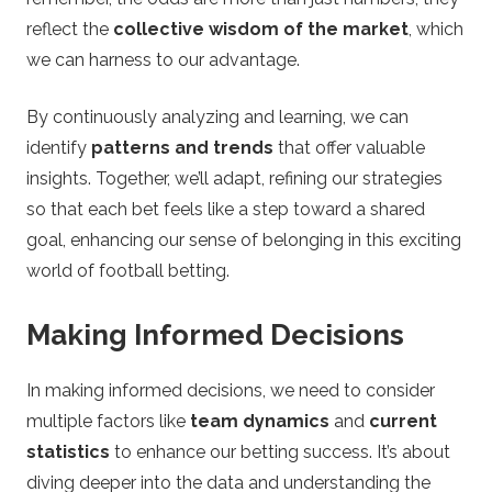
reflect the
collective wisdom of the market
, which
we can harness to our advantage.
By continuously analyzing and learning, we can
identify
patterns and trends
that offer valuable
insights. Together, we’ll adapt, refining our strategies
so that each bet feels like a step toward a shared
goal, enhancing our sense of belonging in this exciting
world of football betting.
Making Informed Decisions
In making informed decisions, we need to consider
multiple factors like
team dynamics
and
current
statistics
to enhance our betting success. It’s about
diving deeper into the data and understanding the