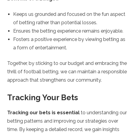
Keeps us grounded and focused on the fun aspect
of betting rather than potential losses.
Ensures the betting experience remains enjoyable.
Fosters a positive experience by viewing betting as
a form of entertainment.
Together, by sticking to our budget and embracing the
thrill of football betting, we can maintain a responsible
approach that strengthens our community.
Tracking Your Bets
Tracking our bets is essential
to understanding our
betting patterns and improving our strategies over
time. By keeping a detailed record, we gain insights