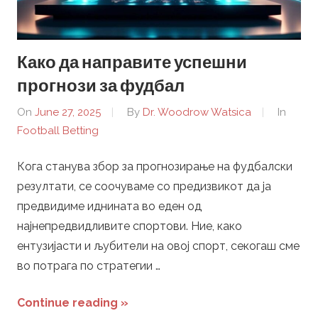
r
Како да направите успешни
.
прогнози за фудбал
m
On
June 27, 2025
By
Dr. Woodrow Watsica
In
Football Betting
k
Кога станува збор за прогнозирање на фудбалски
–
резултати, се соочуваме со предизвикот да ја
F
предвидиме иднината во еден од
најнепредвидливите спортови. Ние, како
o
ентузијасти и љубители на овој спорт, секогаш сме
во потрага по стратегии …
o
Continue reading »
t