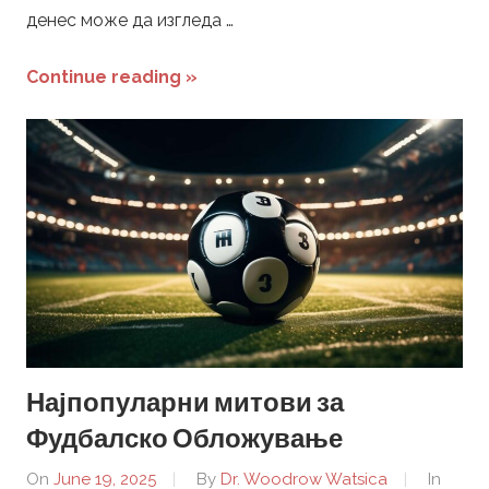
денес може да изгледа …
Continue reading »
Најпопуларни митови за
Фудбалско Обложување
On
June 19, 2025
By
Dr. Woodrow Watsica
In