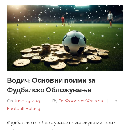
b
a
l
l
B
Водич: Основни поими за
e
Фудбалско Обложување
t
On
June 25, 2025
By
Dr. Woodrow Watsica
In
Football Betting
t
Фудбалското обложување привлекува милиони