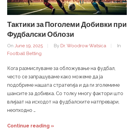
Тактики за Поголеми Добивки при
Фудбалски Облози
On
June 19, 2025
By
Dr. Woodrow Watsica
In
Football Betting
Кога размислуваме за обложување на фудбал,
често се запрашуваме како можеме да ја
подобриме нашата стратегија и да ги зголемиме
шансите за добивка. Со толку многу фактори што
влијаат на исходот на фудбалските натпревари,
неопходно …
Continue reading »