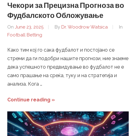
Чекори за Прецизна Прогноза во
Фудбалското Обложување
On
June 23, 2025
By
Dr. Woodrow Watsica
In
Football Betting
Како тим кој го сака фудбалот и постојано се
стреми да ги подобри нашите прогнози, ние знаеме
дека успешното предвидување во фудбалот не е
само прашање на среќа, туку и на стратегија и
анализа. Кога …
Continue reading »