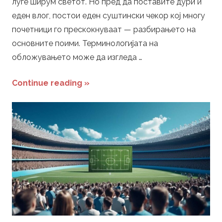
i
луѓе ширум светот. Но пред да поставите дури и
еден влог, постои еден суштински чекор кој многу
n
почетници го прескокнуваат — разбирањето на
основните поими. Терминологијата на
g
обложувањето може да изгледа …
Continue reading »