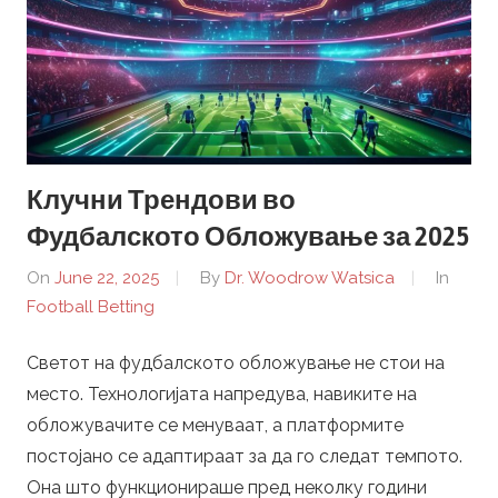
Клучни Трендови во
Фудбалското Обложување за 2025
On
June 22, 2025
By
Dr. Woodrow Watsica
In
Football Betting
Светот на фудбалското обложување не стои на
место. Технологијата напредува, навиките на
обложувачите се менуваат, а платформите
постојано се адаптираат за да го следат темпото.
Она што функционираше пред неколку години