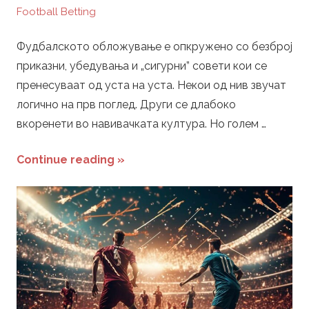
Football Betting
Фудбалското обложување е опкружено со безброј
приказни, убедувања и „сигурни” совети кои се
пренесуваат од уста на уста. Некои од нив звучат
логично на прв поглед. Други се длабоко
вкоренети во навивачката култура. Но голем …
Continue reading »