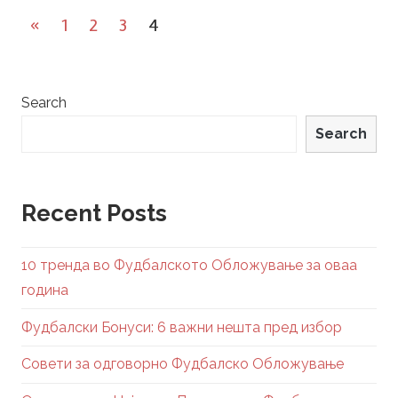
Posts
Previous
«
1
2
3
4
navigation
Posts
Search
Search
Recent Posts
10 тренда во Фудбалското Обложување за оваа
година
Фудбалски Бонуси: 6 важни нешта пред избор
Совети за одговорно Фудбалско Обложување